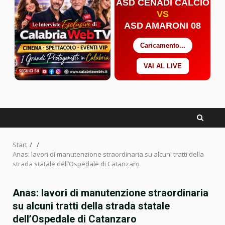
ASD CENADI CALCIO
VS
ASD AMARONI 08
Caricamento...
VAI AL LIVE
Facebook
Twitter
YouTube
Start
Anas: lavori di manutenzione straordinaria su alcuni tratti della
strada statale dell’Ospedale di Catanzaro
Anas: lavori di manutenzione straordinaria
su alcuni tratti della strada statale
dell’Ospedale di Catanzaro