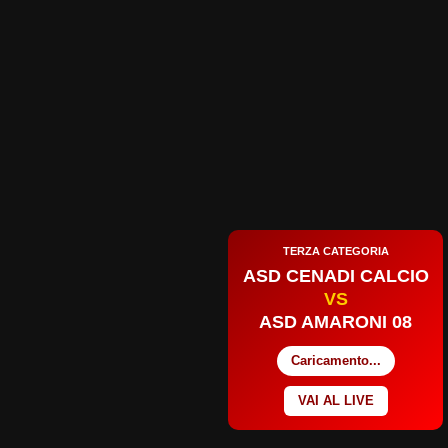
TERZA CATEGORIA
ASD CENADI CALCIO
VS
ASD AMARONI 08
Caricamento...
VAI AL LIVE