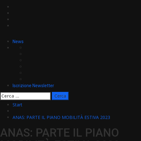
Facebook
Twitter
YouTube
News
Iscrizione Newsletter
Ricerca
per:
Start
ANAS: PARTE IL PIANO MOBILITÀ ESTIVA 2023
ANAS: PARTE IL PIANO