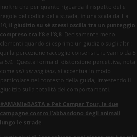
inoltre che per quanto riguarda il rispetto delle
regole del codice della strada, in una scala da 1 a
10,
il giudizio su sé stessi oscilla tra un punteggio
compreso tra l’8 e l’8,8
. Decisamente meno
clementi quando si esprime un giudizio sugli altri:
qui la percezione raccoglie consensi che vanno da 5
a 5,9. Questa forma di distorsione percettiva, nota
come
self serving bias
, si accentua in modo
particolare nel contesto della guida, investendo il
giudizio sulla totalità dei comportamenti.
#AMAMIeBASTA e Pet Camper Tour, le due
campagne contro l’abbandono degli animali
lungo le strade
I cantonieri di Anas salvano ogni giorno moltissimi