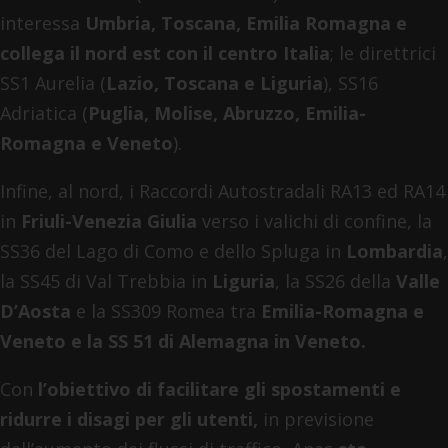
interessa
Umbria, Toscana, Emilia Romagna e
collega il nord est con il centro Italia
; le direttrici
SS1 Aurelia (
Lazio, Toscana e Liguria
), SS16
Adriatica (
Puglia, Molise, Abruzzo, Emilia-
Romagna e Veneto
).
Infine, al nord, i Raccordi Autostradali RA13 ed RA14
in
Friuli-Venezia Giulia
verso i valichi di confine, la
SS36 del Lago di Como e dello Spluga in
Lombardia
,
la SS45 di Val Trebbia in
Liguria
, la SS26 della
Valle
D’Aosta
e la SS309 Romea tra
Emilia-Romagna e
Veneto e la SS 51 di Alemagna in Veneto.
Con
l’obiettivo di facilitare gli spostamenti e
ridurre i disagi per gli utenti,
in previsione