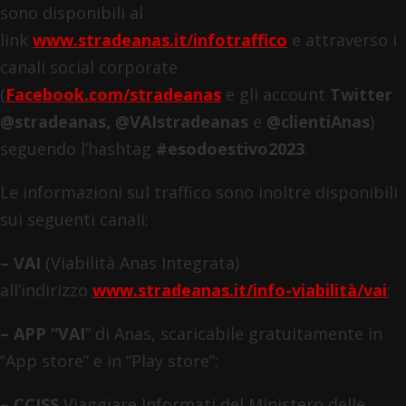
sono disponibili al
link
www.stradeanas.it/infotraffico
e attraverso i
canali social corporate
(
Facebook.com/stradeanas
e gli account
Twitter
@stradeanas, @VAIstradeanas
e
@clientiAnas
)
seguendo l’hashtag
#esodoestivo2023
.
Le informazioni sul traffico sono inoltre disponibili
sui seguenti canali:
– VAI
(Viabilità Anas Integrata)
all’indirizzo
www.stradeanas.it/info-viabilità/vai
;
– APP “VAI
” di Anas, scaricabile gratuitamente in
“App store” e in “Play store”;
–
CCISS
Viaggiare Informati del Ministero delle