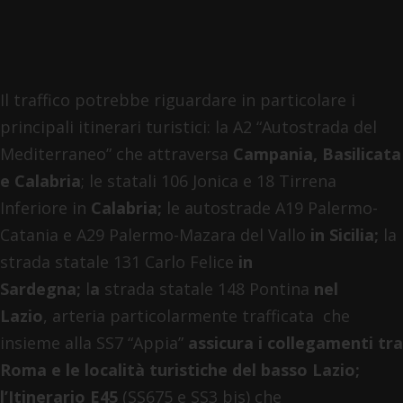
Il traffico potrebbe riguardare in particolare i
principali itinerari turistici: la A2 “Autostrada del
Mediterraneo” che attraversa
Campania, Basilicata
e Calabria
; le statali 106 Jonica e 18 Tirrena
Inferiore in
Calabria;
le autostrade A19 Palermo-
Catania e A29 Palermo-Mazara del Vallo
in Sicilia;
la
strada statale 131 Carlo Felice
in
Sardegna;
l
a
strada statale 148 Pontina
nel
Lazio
,
arteria particolarmente trafficata che
insieme alla SS7 “Appia”
assicura i collegamenti tra
Roma e le località turistiche del basso Lazio;
l’Itinerario E45
(SS675 e SS3 bis) che