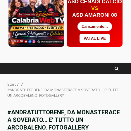
ASD CENADI CALCIO
VS
ASD AMARONI 08
Caricamento...
VAI AL LIVE
Facebook
Twitter
YouTube
Start
#ANDRATUTTOBENE, DA MONASTERACE A SOVERATO… E’ TUTTO
UN ARCOBALENO. FOTOGALLERY
#ANDRATUTTOBENE, DA MONASTERACE
A SOVERATO… E’ TUTTO UN
ARCOBALENO. FOTOGALLERY