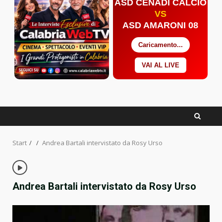
ASD CENADI CALCIO
VS
ASD AMARONI 08
Caricamento...
VAI AL LIVE
Facebook
Twitter
YouTube
Start
Andrea Bartali intervistato da Rosy Urso
Andrea Bartali intervistato da Rosy Urso