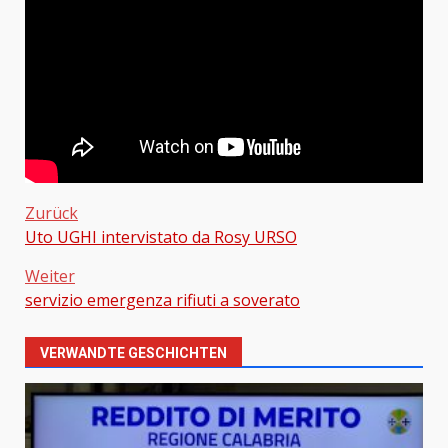
Zurück
Uto UGHI intervistato da Rosy URSO
Beitragsnavigation
Weiter
servizio emergenza rifiuti a soverato
VERWANDTE GESCHICHTEN