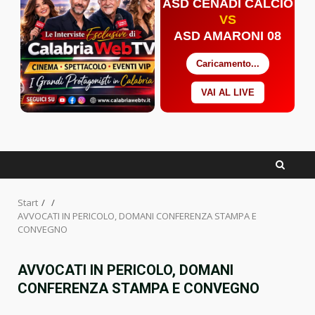
ASD CENADI CALCIO
VS
ASD AMARONI 08
Caricamento...
VAI AL LIVE
Facebook
Twitter
YouTube
Start
AVVOCATI IN PERICOLO, DOMANI CONFERENZA STAMPA E
CONVEGNO
AVVOCATI IN PERICOLO, DOMANI
CONFERENZA STAMPA E CONVEGNO