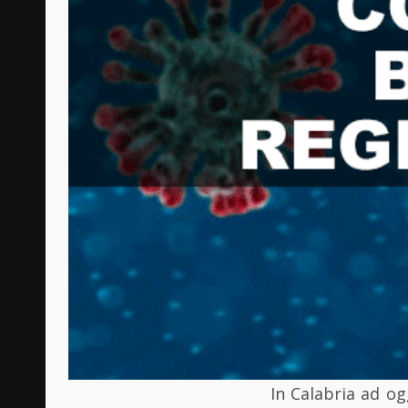
I
n Calabria ad og