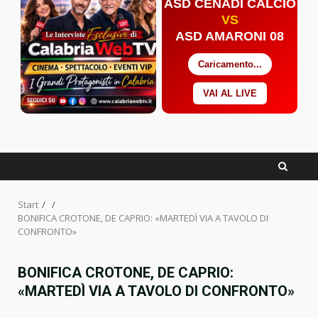
ASD CENADI CALCIO
VS
ASD AMARONI 08
Caricamento...
VAI AL LIVE
Facebook
Twitter
YouTube
Start
BONIFICA CROTONE, DE CAPRIO: «MARTEDÌ VIA A TAVOLO DI
CONFRONTO»
BONIFICA CROTONE, DE CAPRIO:
«MARTEDÌ VIA A TAVOLO DI CONFRONTO»