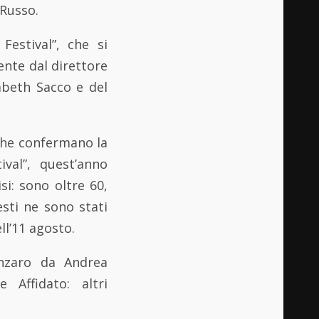
 Russo.
Festival”, che si
ente dal direttore
sabeth Sacco e del
 che confermano la
val”, quest’anno
si: sono oltre 60,
esti ne sono stati
ll’11 agosto.
anzaro da Andrea
 Affidato: altri