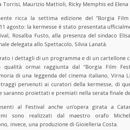
 Torrisi, Maurizio Mattioli, Ricky Memphis ed Elena
ente ricca la settima edizione del “Borgia Film 
l’11 agosto: la kermesse è stato presentata ufficialm
tival, Rosalba Fusto, alla presenza del sindaco Eli
ale delegata allo Spettacolo, Silvia Lanatà.
trato i dettagli di un programma e di un cartellone
 qualità ormai raggiunta dal “Borgia Film Festi
oria di una leggenda del cinema italiano, Virna Li
etraggi pervenuti ai curatori della kermesse, di qu
e saranno proiettati e premiati nella serata finale de
resenti al Festival anche un’opera girata a Cat
mi sono realizzati dal maestro orafo Michele
no, invece, una produzione di Gioielleria Costa.