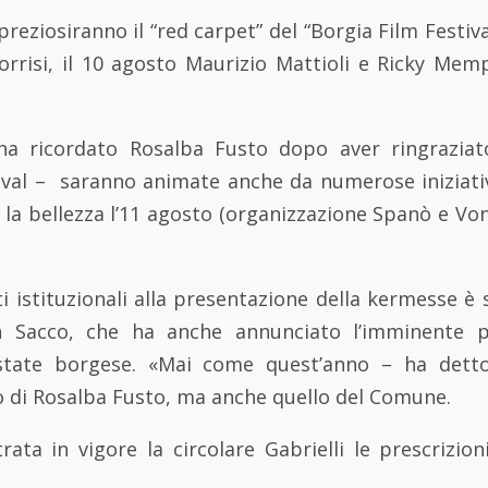
reziosiranno il “red carpet” del “Borgia Film Festival
orrisi, il 10 agosto Maurizio Mattioli e Ricky Memp
ha ricordato Rosalba Fusto dopo aver ringraziato
ival – saranno animate anche da numerose iniziative
la bellezza l’11 agosto (organizzazione Spanò e Von
ti istituzionali alla presentazione della kermesse è s
th Sacco, che ha anche annunciato l’imminente p
’estate borgese. «Mai come quest’anno – ha detto
o di Rosalba Fusto, ma anche quello del Comune.
ata in vigore la circolare Gabrielli le prescrizio