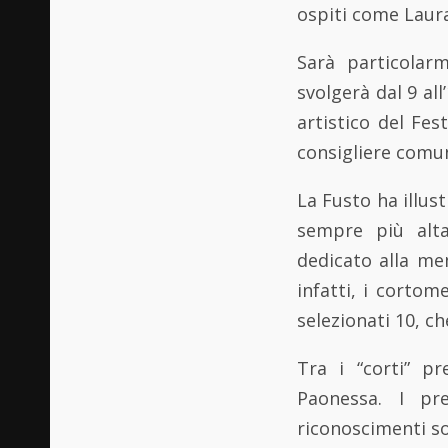
ospiti come Laura
Sarà particolarm
svolgerà dal 9 al
artistico del Fes
consigliere comun
La Fusto ha illus
sempre più alta
dedicato alla mem
infatti, i cortom
selezionati 10, ch
Tra i “corti” p
Paonessa. I pre
riconoscimenti so