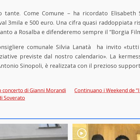
ono tante. Come Comune – ha ricordato Elisabeth
ival 3mila e 500 euro. Una cifra quasi raddoppiata ri
nto a Rosalba e difenderemo sempre il “Borgia Film
consigliere comunale Silvia Lanatà ha invito «tutti
niziative previste dal nostro calendario». La kerme
ntonio Sinopoli, è realizzata con il prezioso support
o concerto di Gianni Morandi
Continuano i Weekend de “Il 
gation
di Soverato