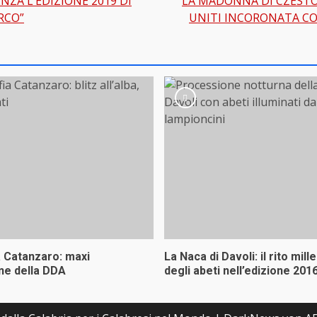
ENZA L’EDIZIONE 2019 DI
LA MADONNA DI CZESTO
gation
RCO”
UNITI INCORONATA CO
a Catanzaro: maxi
La Naca di Davoli: il rito mill
ne della DDA
degli abeti nell’edizione 2016