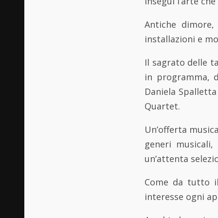
Insegui l’arte ch
Antiche dimore, 
installazioni e mo
Il sagrato delle t
in programma, da
Daniela Spalletta
Quartet.
Un’offerta musical
generi musicali,
un’attenta selezio
Come da tutto i
interesse ogni a