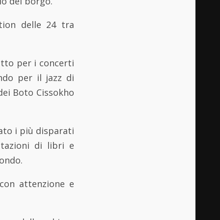
lo del borgo.
tion delle 24 tra
etto per i concerti
do per il jazz di
 dei Boto Cissokho
ato i più disparati
azioni di libri e
mondo.
con attenzione e