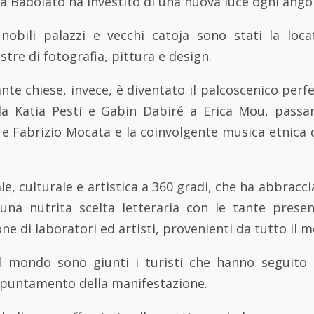
e a Badolato ha investito di una nuova luce ogni ango
nobili palazzi e vecchi catoja sono stati la loca
stre di fotografia, pittura e design.
ante chiese, invece, è diventato il palcoscenico perf
 Katia Pesti e Gabin Dabiré a Erica Mou, passan
 e Fabrizio Mocata e la coinvolgente musica etnica
e, culturale e artistica a 360 gradi, che ha abbracci
 una nutrita scelta letteraria con le tante present
ne di laboratori ed artisti, provenienti da tutto il 
l mondo sono giunti i turisti che hanno seguito 
ppuntamento della manifestazione.