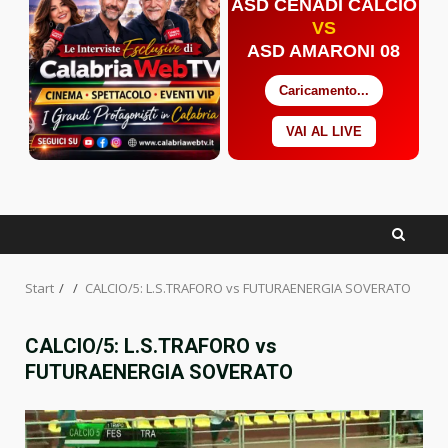
ASD CENADI CALCIO
VS
ASD AMARONI 08
Caricamento...
VAI AL LIVE
Facebook
Twitter
YouTube
Start
CALCIO/5: L.S.TRAFORO vs FUTURAENERGIA SOVERATO
CALCIO/5: L.S.TRAFORO vs
FUTURAENERGIA SOVERATO