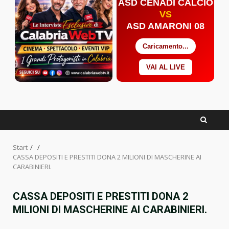
ASD CENADI CALCIO
VS
ASD AMARONI 08
Caricamento...
VAI AL LIVE
Facebook
Twitter
YouTube
Start
CASSA DEPOSITI E PRESTITI DONA 2 MILIONI DI MASCHERINE AI
CARABINIERI.
CASSA DEPOSITI E PRESTITI DONA 2
MILIONI DI MASCHERINE AI CARABINIERI.