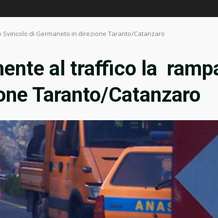
lo Svincolo di Germaneto in direzione Taranto/Catanzaro
nte al traffico la rampa
one Taranto/Catanzaro