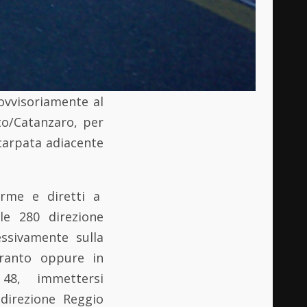
ovvisoriamente al
to/Catanzaro, per
carpata adiacente
Terme e diretti a
le 280 direzione
essivamente sulla
aranto oppure in
 48, immettersi
direzione Reggio