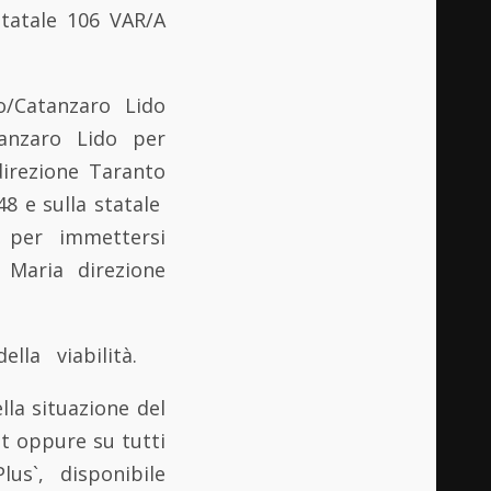
statale 106 VAR/A
to/Catanzaro Lido
tanzaro Lido per
direzione Taranto
48 e sulla statale
) per immettersi
 Maria direzione
ella viabilità.
la situazione del
it oppure su tutti
us`, disponibile