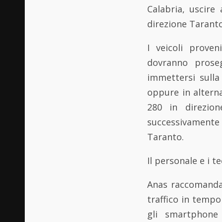
Calabria, uscire
direzione Taranto
I veicoli proven
dovranno proseg
immettersi sulla
oppure in alterna
280 in direzion
successivamente
Taranto.
Il personale e i 
Anas raccomanda 
traffico in tempo
gli smartphone 