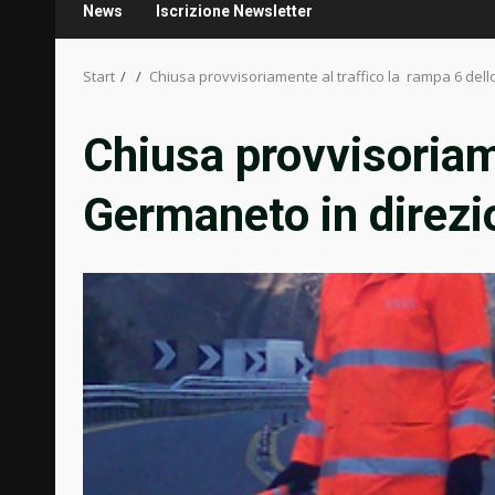
News
Iscrizione Newsletter
Start
Chiusa provvisoriamente al traffico la rampa 6 del
Chiusa provvisoriame
Germaneto in direzi