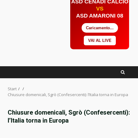
ASD CENADI CALCIO
VS
ASD AMARONI 08
Caricamento...
VAI AL LIVE
Facebook
Twitter
YouTube
Start
Chiusure domenicali, Sgrò (Confesercenti): l’Italia torna in Europa
Chiusure domenicali, Sgrò (Confesercenti):
l’Italia torna in Europa