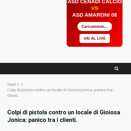
ASD CENADI CALCIO
VS
ASD AMARONI 08
Caricamento...
VAI AL LIVE
Facebook
Twitter
YouTube
Start
Colpi di pistola contro un locale di Gioiosa Jonica: panico tra i
clienti.
Colpi di pistola contro un locale di Gioiosa
Jonica: panico tra i clienti.