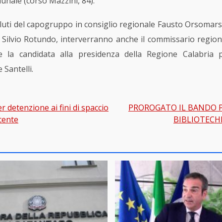
unale (corso Mazzini, 84).
aluti del capogruppo in consiglio regionale Fausto Orsomars
ilvio Rotundo, interverranno anche il commissario regionale
la candidata alla presidenza della Regione Calabria p
 Santelli.
 detenzione ai fini di spaccio
PROROGATO IL BANDO P
gation
cente
BIBLIOTECHE