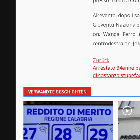
presso il teatro Com
All’evento, dopo i s
Gioventù Nazionale S
on. Wanda Ferro e 
centrodestra on. Jole
Zurück
Arrestato 34enne per
Beitragsnavi
di sostanza stupefa
VERWANDTE GESCHICHTEN