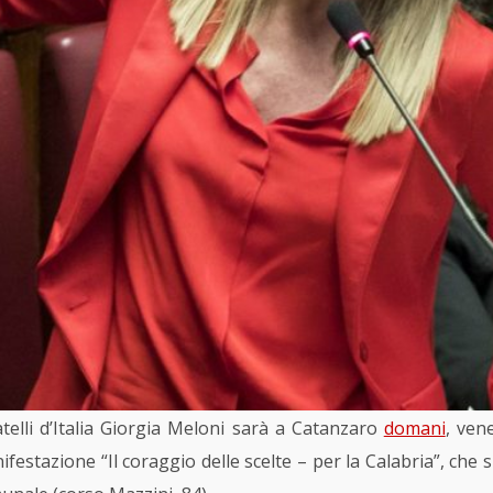
atelli d’Italia Giorgia Meloni sarà a Catanzaro
domani
, ven
festazione “Il coraggio delle scelte – per la Calabria”, che s