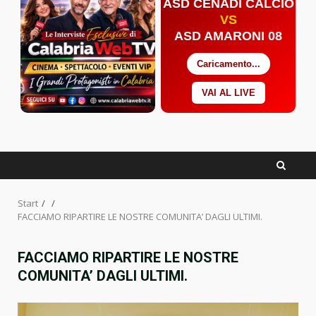
ASD CENADI CALCIO
VS
ASD AMARONI 08
Caricamento...
VAI AL LIVE
Facebook
Twitter
YouTube
Start
FACCIAMO RIPARTIRE LE NOSTRE COMUNITA’ DAGLI ULTIMI.
FACCIAMO RIPARTIRE LE NOSTRE
COMUNITA’ DAGLI ULTIMI.