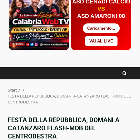
ASD CENADI CALCIO
VS
ASD AMARONI 08
Caricamento...
VAI AL LIVE
Facebook
Twitter
YouTube
Start
FESTA DELLA REPUBBLICA, DOMANI A CATANZARO FLASH-MOB DEL
CENTRODESTRA
FESTA DELLA REPUBBLICA, DOMANI A
CATANZARO FLASH-MOB DEL
CENTRODESTRA