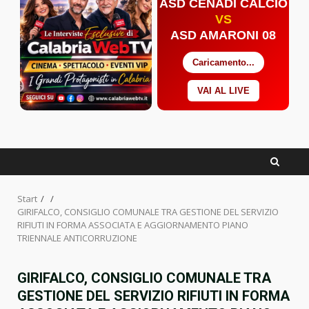
ASD CENADI CALCIO
VS
ASD AMARONI 08
Caricamento...
VAI AL LIVE
Facebook
Twitter
YouTube
Start
GIRIFALCO, CONSIGLIO COMUNALE TRA GESTIONE DEL SERVIZIO
RIFIUTI IN FORMA ASSOCIATA E AGGIORNAMENTO PIANO
TRIENNALE ANTICORRUZIONE
GIRIFALCO, CONSIGLIO COMUNALE TRA
GESTIONE DEL SERVIZIO RIFIUTI IN FORMA