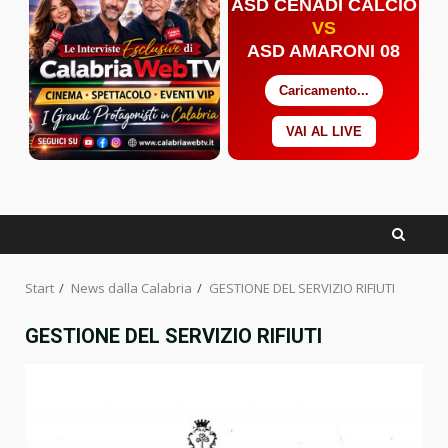
ASD CENADI CALCIO
VS
ASD AMARONI 08
Caricamento...
VAI AL LIVE
Facebook
Twitter
YouTube
Start
News dalla Calabria
GESTIONE DEL SERVIZIO RIFIUTI
GESTIONE DEL SERVIZIO RIFIUTI