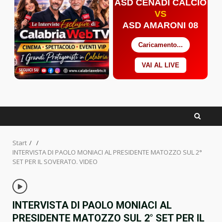
ASD CENADI CALCIO
VS
ASD AMARONI 08
Caricamento...
VAI AL LIVE
Facebook
Twitter
YouTube
Start
INTERVISTA DI PAOLO MONIACI AL PRESIDENTE MATOZZO SUL 2°
SET PER IL SOVERATO. VIDEO
INTERVISTA DI PAOLO MONIACI AL
PRESIDENTE MATOZZO SUL 2° SET PER IL