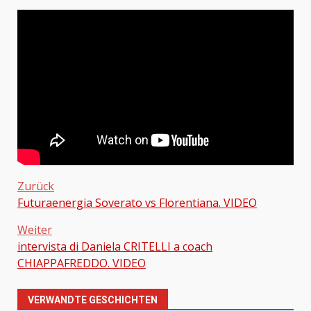
Zurück
Futuraenergia Soverato vs Florentiana. VIDEO
Beitragsnavigation
Weiter
intervista di Daniela CRITELLI a coach
CHIAPPAFREDDO. VIDEO
VERWANDTE GESCHICHTEN