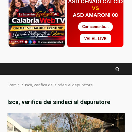
ASD CENADI CALCIO
VS
ASD AMARONI 08
Caricamento...
VAI AL LIVE
Facebook
Twitter
YouTube
Start
Isca, verifica dei sindaci al depuratore
Isca, verifica dei sindaci al depuratore