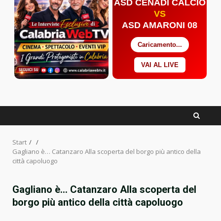
ASD CENADI CALCIO
VS
ASD AMARONI 08
Caricamento...
VAI AL LIVE
Facebook
Twitter
YouTube
Start
Gagliano è… Catanzaro Alla scoperta del borgo più antico della
città capoluogo
Gagliano è… Catanzaro Alla scoperta del
borgo più antico della città capoluogo