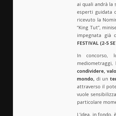
ai quali andrà la
esperti guidata 
ricevuto la Nomi
“King Tut”, minis
impegnata già d
FESTIVAL (2-5 S
In concorso, l
mediometraggi, 
condividere, val
mondo,
di un
te
attraverso il pot
vuole sensibilizz
particolare mome
L’idea, in fondo,