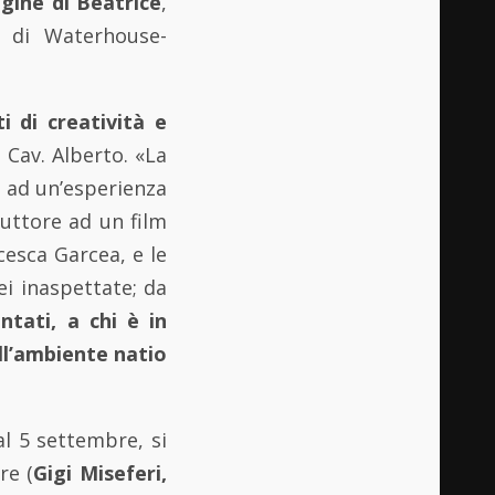
gine di Beatrice
,
 di Waterhouse-
ti di creatività e
l Cav. Alberto. «La
o ad un’esperienza
duttore ad un film
ncesca Garcea, e le
ei inaspettate; da
ntati, a chi è in
ll’ambiente natio
al 5 settembre, si
re (
Gigi Miseferi,