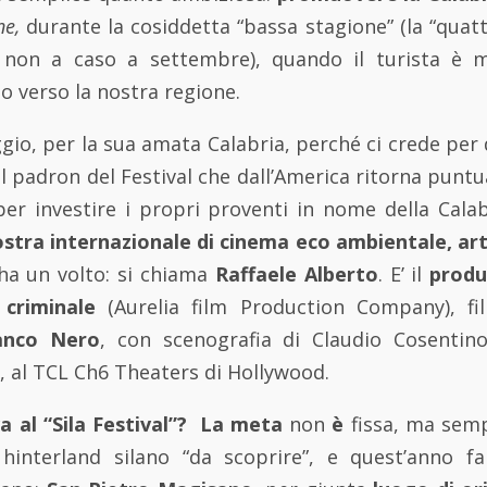
ne,
durante la cosiddetta “bassa stagione” (la “quattr
rà non a caso a settembre), quando il turista è
io verso la nostra regione.
ggio, per la sua amata Calabria, perché ci crede per
è il padron del Festival che dall’America ritorna punt
per investire i propri proventi in nome della Cala
stra internazionale di cinema eco ambientale, arte
a un volto: si chiama
Raffaele Alberto
. E’ il
produ
 criminale
(Aurelia film Production Company), f
anco Nero
, con scenografia di Claudio Cosentin
, al TCL Ch6 Theaters di Hollywood.
 al “Sila Festival”?
La meta
non
è
fissa, ma sem
 hinterland silano “da scoprire”, e quest’anno 