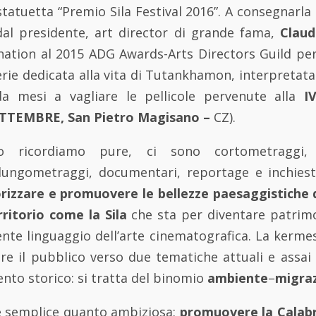
 statuetta “Premio Sila Festival 2016”. A consegnarla 
dal presidente, art director di grande fama,
Claud
nation al 2015 ADG Awards-Arts Directors Guild per 
erie dedicata alla vita di Tutankhamon, interpretata
a mesi a vagliare le pellicole pervenute alla
I
ETTEMBRE, San Pietro Magisano –
CZ).
o ricordiamo pure, ci sono cortometraggi, 
lungometraggi, documentari, reportage e inchies
orizzare e promuovere le bellezze paesaggistiche d
rritorio come la Sila
che sta per diventare patrimo
ente linguaggio dell’arte cinematografica. La kermes
are il pubblico verso due tematiche attuali e assai
nto storico: si tratta del binomio
ambiente
–
migra
 è semplice quanto ambiziosa:
promuovere la Calabr