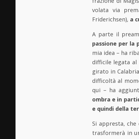
frazione di Magi
volata via pre
Friderichsen),
a c
A parte il pream
passione per la 
mia idea – ha rib
difficile legata 
girato in Calabria
difficoltà al mom
qui – ha aggiun
ombra e in parti
e quindi della te
Si appresta, che 
trasformerà in u