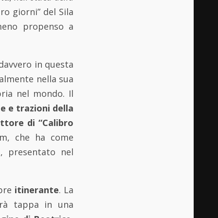
o giorni” del Sila
 meno propenso a
 davvero in questa
ualmente nella sua
bria nel mondo. Il
 e trazioni della
ttore di “Calibro
ilm, che ha come
o, presentato nel
pre
itinerante
. La
farà tappa in una