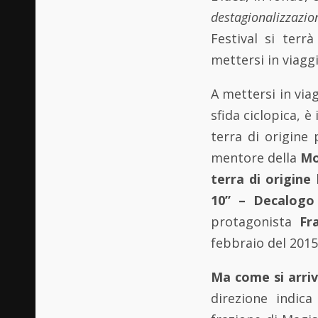
destagionalizzazio
Festival si ter
mettersi in viagg
A mettersi in via
sfida ciclopica, 
terra di origine 
mentore della
Mo
terra di origine
h
10” – Decalogo
protagonista
Fr
febbraio del 2015
Ma come si arriva
direzione indica