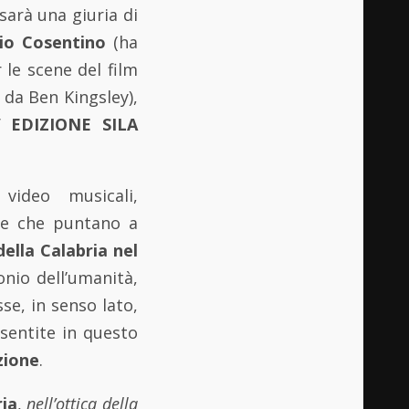
sarà una giuria di
io Cosentino
(ha
le scene del film
 da Ben Kingsley),
V EDIZIONE SILA
video musicali,
te che puntano a
ella Calabria nel
nio dell’umanità,
se, in senso lato,
 sentite in questo
zione
.
ia
,
nell’ottica della