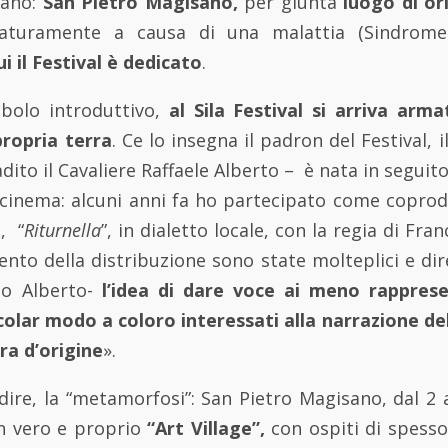
sano:
San Pietro Magisano,
per giunta
luogo di ori
maturamente a causa di una malattia (Sindrome
ui il Festival è dedicato
.
bolo introduttivo,
al Sila Festival si arriva arma
propria terra
. Ce lo insegna il padron del Festival, i
adito il Cavaliere Raffaele Alberto – è nata in seguit
al cinema: alcuni anni fa ho partecipato come copro
, “
Riturnella
”, in dialetto locale, con la regia di Fra
ento della distribuzione sono state molteplici e dir
to Alberto-
l’idea di dare voce ai meno rapprese
colar modo a coloro interessati alla narrazione de
rra d’origine
».
dire, la “metamorfosi”: San Pietro Magisano, dal 2 
n vero e proprio
“Art Village”,
con ospiti di spesso