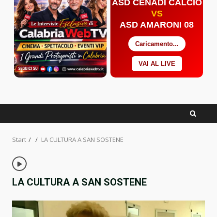
ASD CENADI CALCIO
VS
ASD AMARONI 08
Caricamento...
VAI AL LIVE
Facebook
Twitter
YouTube
Start
LA CULTURA A SAN SOSTENE
LA CULTURA A SAN SOSTENE