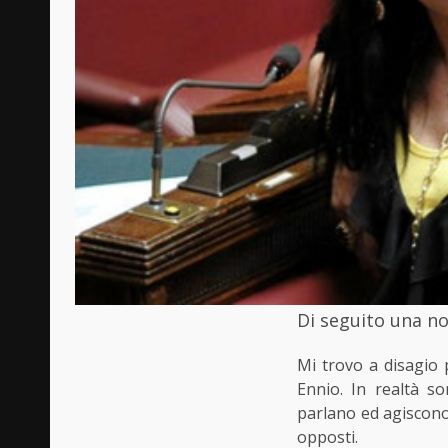
Di seguito una not
Mi trovo a disagio
Ennio. In realtà s
parlano ed agiscono 
opposti.