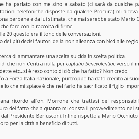
 ha parlato con me sino a sabato (ci sarà da qualche par
ttazioni telefoniche disposte da qualche Procura) mi diceva
na perbene e da lui stimata, che mai sarebbe stato Mario O
 che fare con la raccolta di firme.
lle 20 questo era il tono delle conversazioni.
dei più decisi fautori della non alleanza con Ncd alle regio
rca di ammantare una scelta suicida in scelta politica.
ridi che non c’entra nulla per
captatio benevolentiae
verso il 
ndette etc…si è reso conto di ciò che ha fatto? Non credo.
o a Forza Italia nazionale, purtroppo ha dato credito ai suoi 
llo che mi spiace è che nel farlo ha sacrificato il figlio impo
tana ricordo all’on. Morrone che trattasi del responsabil
curo del fatto che a quanto mi consta il provvedimento nei s
dal Presidente Berlusconi. Infine rispetto a Mario Occhiuto
oro per la città a beneficio di tutti.