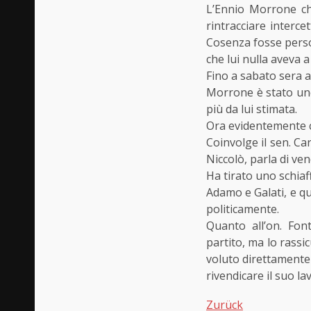
L’Ennio Morrone che
rintracciare interce
Cosenza fosse perso
che lui nulla aveva a
Fino a sabato sera a
Morrone è stato uno 
più da lui stimata.
Ora evidentemente ce
Coinvolge il sen. Ca
Niccolò, parla di ve
Ha tirato uno schiaff
Adamo e Galati, e que
politicamente.
Quanto all’on. Fon
partito, ma lo rassi
voluto direttamente 
rivendicare il suo lav
Zurück