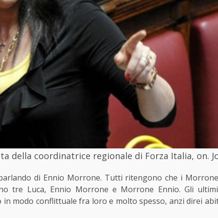
a della coordinatrice regionale di Forza Italia, on. Jo
 parlando di Ennio Morrone. Tutti ritengono che i Morrone
ono tre Luca, Ennio Morrone e Morrone Ennio. Gli ulti
in modo conflittuale fra loro e molto spesso, anzi direi ab