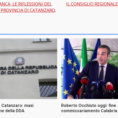
NCA, LE RIFLESSIONI DEL
IL CONSIGLIO REGIONALE
gation
 PROVINCIA DI CATANZARO,
a Catanzaro: maxi
Roberto Occhiuto oggi: fine
ne della DDA
commissariamento Calabria