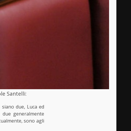
le Santelli:
 siano due, Luca ed
mi due generalmente
itualmente, sono agli