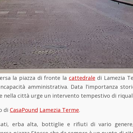
versa la piazza di fronte la
cattedrale
di Lamezia Te
incapacità amministrativa. Data l’importanza stori
 nella città urge un intervento tempestivo di riquali
o di
CasaPound
Lamezia Terme
.
sati, erba alta, bottiglie e rifiuti di vario gener
 versa piazza Stocco che da sempre è un punto di rit