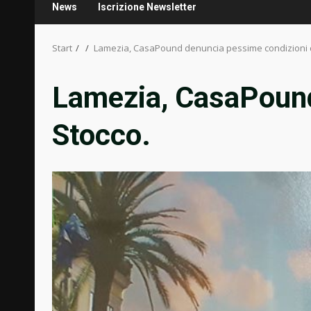
News
Iscrizione Newsletter
Start
Lamezia, CasaPound denuncia pessime condizioni d
Lamezia, CasaPound
Stocco.