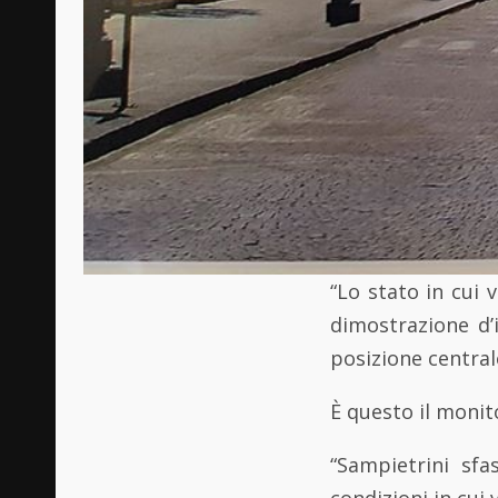
“Lo stato in cui 
dimostrazione d’
posizione centrale
È questo il monit
“Sampietrini sfa
condizioni in cui