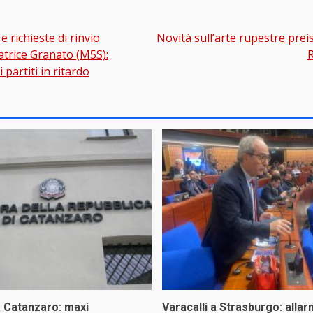
 e richieste di rinvio
Novità sull’arte rupestre preis
gation
natrice Granato (M5S):
R
 partiti in ritardo
a Catanzaro: maxi
Varacalli a Strasburgo: allar