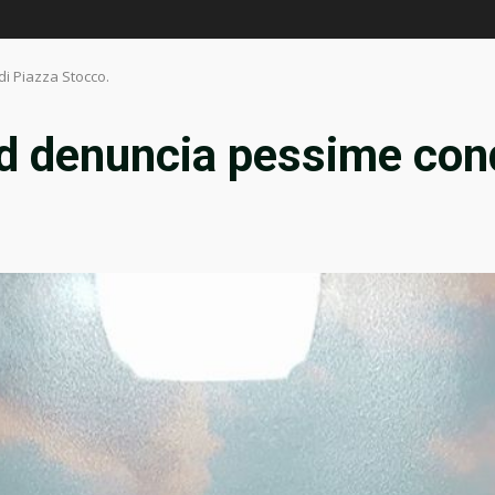
i Piazza Stocco.
 denuncia pessime condi