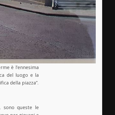
rme è l’ennesima
ca del luogo e la
fica della piazza”.
e, sono queste le
rovo per giovani e