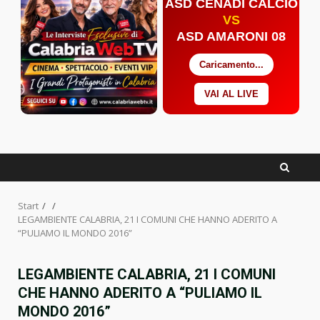
ASD CENADI CALCIO
VS
ASD AMARONI 08
Caricamento...
VAI AL LIVE
Facebook
Twitter
YouTube
Start
LEGAMBIENTE CALABRIA, 21 I COMUNI CHE HANNO ADERITO A
“PULIAMO IL MONDO 2016”
LEGAMBIENTE CALABRIA, 21 I COMUNI
CHE HANNO ADERITO A “PULIAMO IL
MONDO 2016”