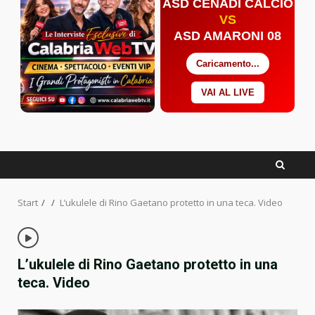
ASD CENADI CALCIO
VS
ASD AMARONI 08
Caricamento...
VAI AL LIVE
Facebook
Twitter
YouTube
Start
L’ukulele di Rino Gaetano protetto in una teca. Video
L’ukulele di Rino Gaetano protetto in una
teca. Video