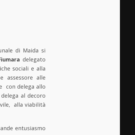
unale di Maida si
Fiumara
delegato
che sociali e alla
e assessore alle
e con delega allo
elega al decoro
ile, alla viabilità
grande entusiasmo