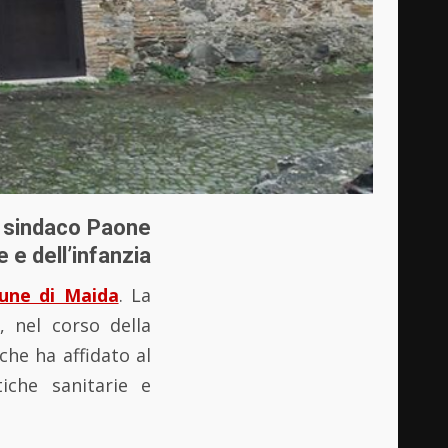
l sindaco Paone
e e dell’infanzia
ne di Maida
. La
, nel corso della
che ha affidato al
iche sanitarie e