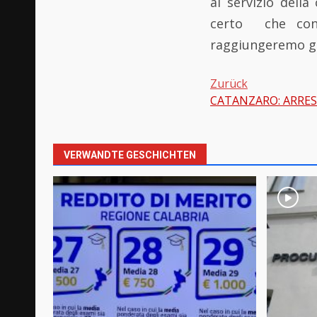
al servizio dell
certo che con l
raggiungeremo gli
Zurück
CATANZARO: ARRES
Beitragsnavi
VERWANDTE GESCHICHTEN