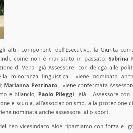
li altri componenti dell’Esecutivo, la Giunta com
uindi, come non è mai stato in passato:
Sabrina 
zione di Vena, già Assessore con delega alle politi
della minoranza linguistica viene nominata anch
i;
Marianna Pettinato
, viene confermata Assessor
smo e bilancio;
Paolo Pileggi
già Assessore con d
ione e scuola, all’associazionismo, alla protezione civ
iene nominata anche assessore allo sport.
el neo vicesindaco Aloe ripartiamo con forza e 