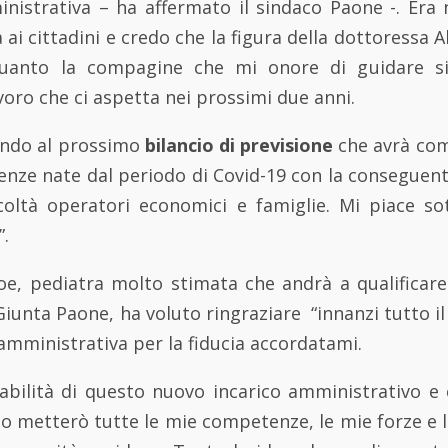
inistrativa – ha affermato il sindaco Paone -. Era 
 ai cittadini e credo che la figura della dottoressa A
uanto la compagine che mi onore di guidare s
voro che ci aspetta nei prossimi due anni.
ando al prossimo
bilancio di previsione
che avrà com
genze nate dal periodo di Covid-19 con la conseguen
icoltà operatori economici e famiglie. Mi piace so
.
loe, pediatra molto stimata che andrà a qualificar
iunta Paone, ha voluto ringraziare “innanzi tutto il 
mministrativa per la fiducia accordatami.
abilità di questo nuovo incarico amministrativo e
 metterò tutte le mie competenze, le mie forze e 