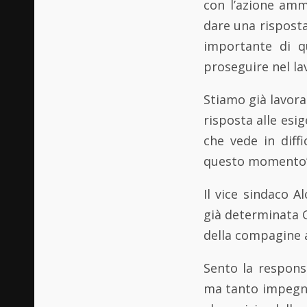
con l’azione amm
dare una risposta
importante di q
proseguire nel la
Stiamo già lavor
risposta alle esi
che vede in diff
questo momento”
Il vice sindaco A
già determinata G
della compagine a
Sento la respons
ma tanto impegno