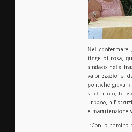
Nel confermare g
tinge di rosa, q
sindaco nella fra
valorizzazione 
politiche giovanil
spettacolo, turi
urbano, all’istruz
e manutenzione v
“Con la nomina d