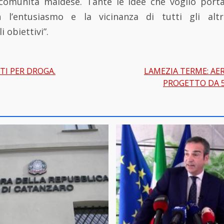
a comunità maidese. Tante le idee che voglio port
’entusiasmo e la vicinanza di tutti gli altr
 obiettivi”.
TI PER DROGA.
LAMEZIA TERME: AE
gation
PROGETTO DA 5