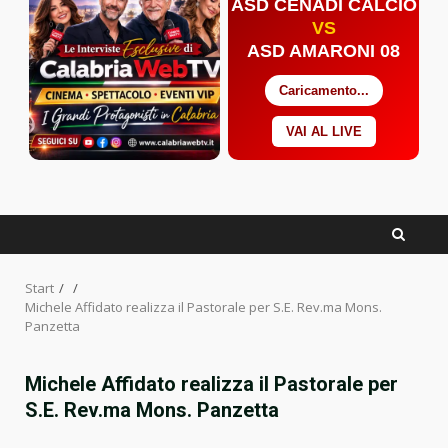
ASD CENADI CALCIO
VS
ASD AMARONI 08
Caricamento...
VAI AL LIVE
Facebook
Twitter
YouTube
Start
Michele Affidato realizza il Pastorale per S.E. Rev.ma Mons.
Panzetta
Michele Affidato realizza il Pastorale per
S.E. Rev.ma Mons. Panzetta