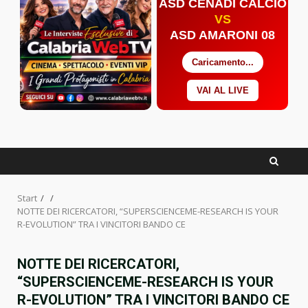
ASD CENADI CALCIO
VS
ASD AMARONI 08
Caricamento...
VAI AL LIVE
Facebook
Twitter
YouTube
Start
NOTTE DEI RICERCATORI, “SUPERSCIENCEME-RESEARCH IS YOUR
R-EVOLUTION” TRA I VINCITORI BANDO CE
NOTTE DEI RICERCATORI,
“SUPERSCIENCEME-RESEARCH IS YOUR
R-EVOLUTION” TRA I VINCITORI BANDO CE