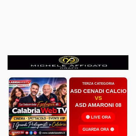
TERZA CATEGORIA
ASD CENADI CALCIO
VS
ASD AMARONI 08
🔴 LIVE ORA
GUARDA ORA 🔴