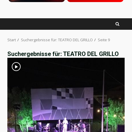
Facebook
Twitter
YouTube
Start
Suchergebnisse für: TEATRO DEL GRILLO
Seite 9
Suchergebnisse für:
TEATRO DEL GRILLO