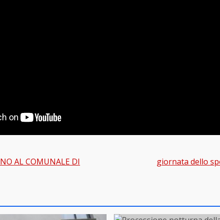
NO AL COMUNALE DI
giornata dello sp
gation