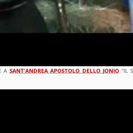
E A
SANT’ANDREA APOSTOLO DELLO JONIO
“IL 