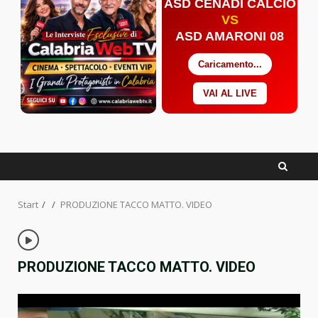
ASD CENADI CALCIO
VS
ASD AMARONI 08
Caricamento...
VAI AL LIVE
Facebook
Twitter
YouTube
Start
PRODUZIONE TACCO MATTO. VIDEO
PRODUZIONE TACCO MATTO. VIDEO