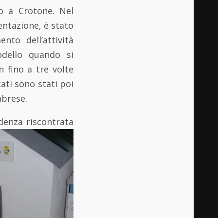
to a Crotone. Nel
entazione, è stato
nto dell’attività
dello quando si
 fino a tre volte
tati sono stati poi
abrese.
denza riscontrata