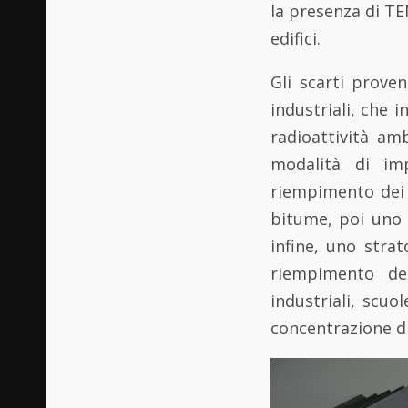
la presenza di TE
edifici.
Gli scarti proven
industriali, che i
radioattività am
modalità di imp
riempimento dei 
bitume, poi uno 
infine, uno strat
riempimento dei
industriali, scu
concentrazione di