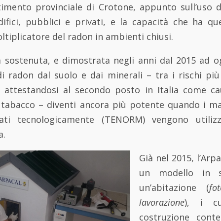
timento provinciale di Crotone, appunto sull’uso
difici, pubblici e privati, e la capacità che ha qu
ltiplicatore del radon in ambienti chiusi.
ca sostenuta, e dimostrata negli anni dal 2015 ad og
di radon dal suolo e dai minerali – tra i rischi più
, attestandosi al secondo posto in Italia come c
tabacco – diventi ancora più potente quando i mate
iati tecnologicamente (TENORM) vengono utilizzat
a.
Già nel 2015, l’Arpa
un modello in s
un’abitazione (
fo
lavorazione
), i c
costruzione con