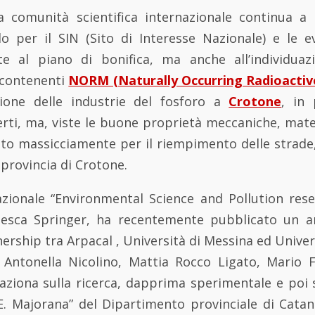
la comunità scientifica internazionale continua a
o per il SIN (Sito di Interesse Nazionale) e le ev
ate al piano di bonifica, ma anche all’individu
i contenenti
NORM (Naturally Occurring Radioactive
zione delle industrie del fosforo a
Crotone
, in 
erti, ma, viste le buone proprietà meccaniche, mate
to massicciamente per il riempimento delle strade, 
a provincia di Crotone.
azionale “Environmental Science and Pollution rese
desca Springer, ha recentemente pubblicato un art
ership tra Arpacal , Università di Messina ed Univer
 Antonella Nicolino, Mattia Rocco Ligato, Mario F
laziona sulla ricerca, dapprima sperimentale e poi 
E. Majorana” del Dipartimento provinciale di Catanz