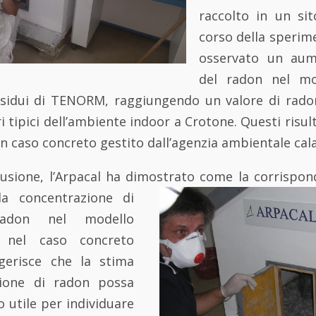
raccolto in un si
corso della sperim
osservato un aume
del radon nel mo
residui di TENORM, raggiungendo un valore di radon
i tipici dell’ambiente indoor a Crotone. Questi risul
n caso concreto gestito dall’agenzia ambientale cal
usione, l’Arpacal ha dimostrato come la corrispon
la concentrazione di
radon nel modello
 nel caso concreto
gerisce che la stima
zione di radon possa
 utile per individuare