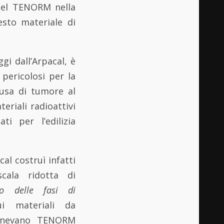
 del TENORM nella
esto materiale di
gi dall’Arpacal, è
 pericolosi per la
ausa di tumore al
riali radioattivi
i per l’edilizia
cal costruì infatti
cala ridotta di
to delle fasi di
ui materiali da
tenevano TENORM