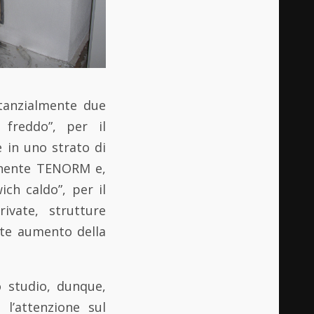
stanzialmente due
 freddo”, per il
 in uno strato di
tenente TENORM e,
ich caldo”, per il
ivate, strutture
nte aumento della
o studio, dunque,
l’attenzione sul