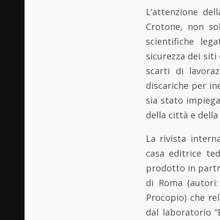
L’attenzione del
Crotone, non sol
scientifiche leg
sicurezza dei sit
scarti di lavora
discariche per in
sia stato impiega
della città e dell
La rivista intern
casa editrice te
prodotto in partn
di Roma (autori:
Procopio) che re
dal laboratorio “