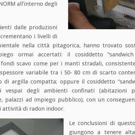
NORM all’interno degli
ienti dalle produzioni
ncrementano i livelli di
bientale nella città pitagorica, hanno trovato so
iego ormai accertati: il cosiddetto “sandwich
fondi scavo come per i manti stradali, consistente
spessore variabile tra i 50- 80 cm di scarto con
o di argilla compatta; oppure il cosiddetto “sandw
 vespai degli ambienti confinati (abitazioni pr
ole, palazzi ad impiego pubblico), con un consegue
 attività di radon indoor.
Le conclusioni di quest
giungono a tenere alta 