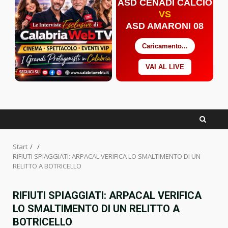
ASD CENADI CALCIO
VS
ASD AMARONI 08
Caricamento...
VAI AL LIVE
Facebook
Twitter
YouTube
Start
RIFIUTI SPIAGGIATI: ARPACAL VERIFICA LO SMALTIMENTO DI UN
RELITTO A BOTRICELLO
RIFIUTI SPIAGGIATI: ARPACAL VERIFICA
LO SMALTIMENTO DI UN RELITTO A
BOTRICELLO