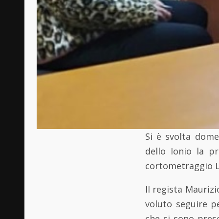
Si è svolta dome
dello Ionio la p
cortometraggio 
Il regista Mauriz
voluto seguire p
che si sono prese