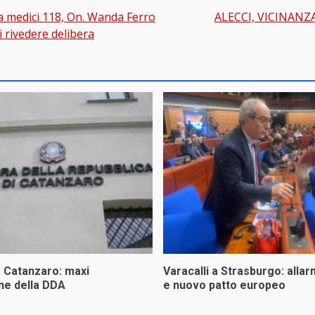
a medici 118, On. Wanda Ferro
ALECCI, VICINANZ
gation
i rivedere delibera
a Catanzaro: maxi
Varacalli a Strasburgo: allar
ne della DDA
e nuovo patto europeo