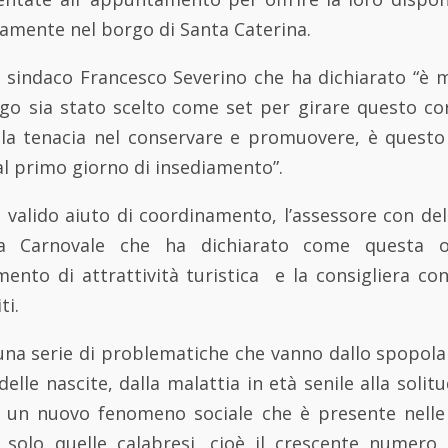
ramente nel borgo di Santa Caterina.
l sindaco Francesco Severino che ha dichiarato “è 
rgo sia stato scelto come set per girare questo c
a tenacia nel conservare e promuovere, è questo l
al primo giorno di insediamento”.
valido aiuto di coordinamento, l’assessore con del
ca Carnovale che ha dichiarato come questa o
nto di attrattività turistica e la consigliera con
ti.
a una serie di problematiche che vanno dallo spopol
elle nascite, dalla malattia in età senile alla solit
a un nuovo fenomeno sociale che è presente nelle 
 solo quelle calabresi, cioè il crescente numero 