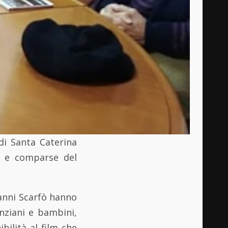
di Santa Caterina
ni e comparse del
vanni Scarfò hanno
nziani e bambini,
bilità al film che