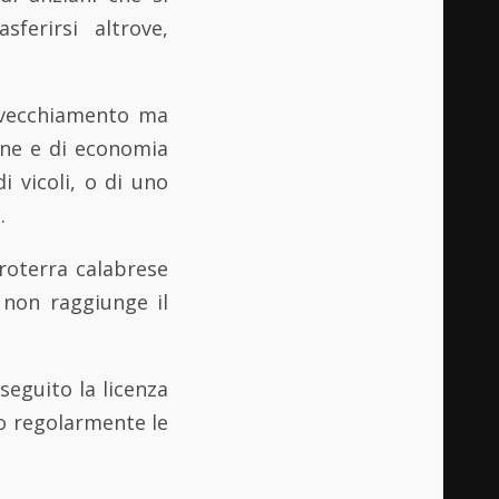
ferirsi altrove,
invecchiamento ma
ione e di economia
i vicoli, o di uno
.
troterra calabrese
e non raggiunge il
seguito la licenza
no regolarmente le