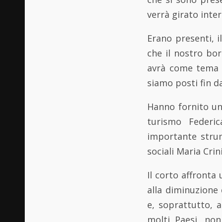
verrà girato inte
Erano presenti, i
che il nostro bo
avrà come tema l
siamo posti fin d
Hanno fornito un 
turismo Federi
importante strume
sociali Maria Crini
Il corto affront
alla diminuzione d
e, soprattutto, 
molti Paesi, non