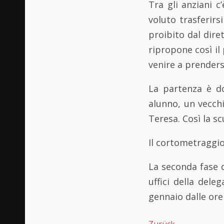
Tra gli anziani 
voluto trasferirs
proibito dal dire
ripropone così il
venire a prenders
La partenza è d
alunno, un vecch
Teresa. Così la s
Il cortometraggi
La seconda fase d
uffici della del
gennaio dalle ore 
Zurück