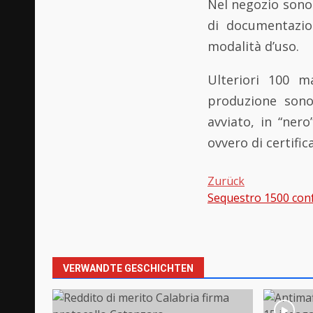
Nel negozio sono 
di documentazion
modalità d’uso.
Ulteriori 100 ma
produzione sono
avviato, in “ner
ovvero di certific
Zurück
Sequestro 1500 confe
Beitragsnavi
VERWANDTE GESCHICHTEN