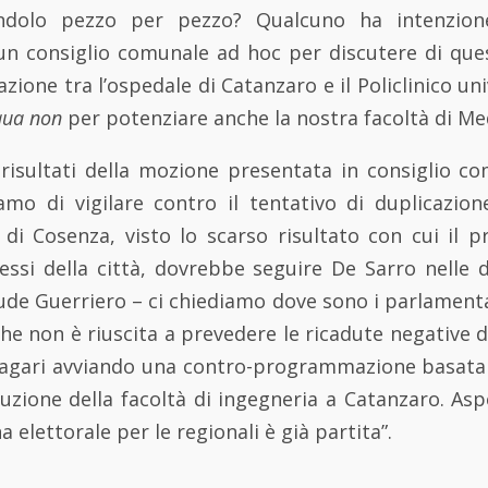
ndolo pezzo per pezzo? Qualcuno ha intenzione
un consiglio comunale ad hoc per discutere di que
azione tra l’ospedale di Catanzaro e il Policlinico un
 qua non
per potenziare anche la nostra facoltà di Me
 risultati della mozione presentata in consiglio co
mo di vigilare contro il tentativo di duplicazione
 di Cosenza, visto lo scarso risultato con cui il p
ressi della città, dovrebbe seguire De Sarro nelle 
ude Guerriero – ci chiediamo dove sono i parlamentari
che non è riuscita a prevedere le ricadute negative
 magari avviando una contro-programmazione basata
tituzione della facoltà di ingegneria a Catanzaro. As
elettorale per le regionali è già partita”.