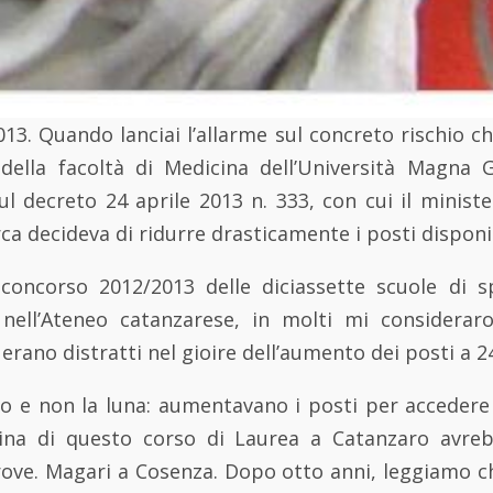
013. Quando lanciai l’allarme sul concreto rischio che
ella facoltà di Medicina dell’Università Magna 
sul decreto 24 aprile 2013 n. 333, con cui il ministe
rca decideva di ridurre drasticamente i posti disponi
concorso 2012/2013 delle diciassette scuole di sp
 nell’Ateneo catanzarese, in molti mi considerar
 erano distratti nel gioire dell’aumento dei posti a 2
o e non la luna: aumentavano i posti per accedere 
cina di questo corso di Laurea a Catanzaro avre
trove. Magari a Cosenza. Dopo otto anni, leggiamo ch