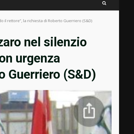
 il rettore”, la richiesta di Roberto Guerriero (S&D)
zaro nel silenzio
con urgenza
to Guerriero (S&D)