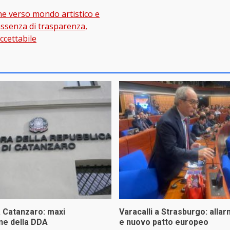
one verso mondo artistico e
gation
assenza di trasparenza,
cettabile
a Catanzaro: maxi
Varacalli a Strasburgo: allar
ne della DDA
e nuovo patto europeo