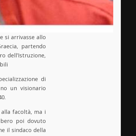
 si arrivasse allo
Graecia, partendo
ro dell’Istruzione,
bili
ecializzazione di
ono un visionario
40.
alla facoltà, ma i
bbero poi dovuto
e il sindaco della