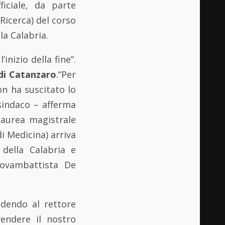
ficiale, da parte
 Ricerca) del corso
la Calabria.
inizio della fine”.
 di Catanzaro
.“Per
on ha suscitato lo
sindaco – afferma
Laurea magistrale
di Medicina) arriva
 della Calabria e
iovambattista De
edendo al rettore
vendere il nostro