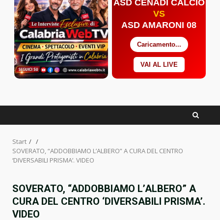
ASD CENADI CALCIO
VS
ASD AMARONI 08
Caricamento...
VAI AL LIVE
Facebook
Twitter
YouTube
Start
SOVERATO, “ADDOBBIAMO L’ALBERO” A CURA DEL CENTRO
‘DIVERSABILI PRISMA’. VIDEO
SOVERATO, “ADDOBBIAMO L’ALBERO” A
CURA DEL CENTRO ‘DIVERSABILI PRISMA’.
VIDEO