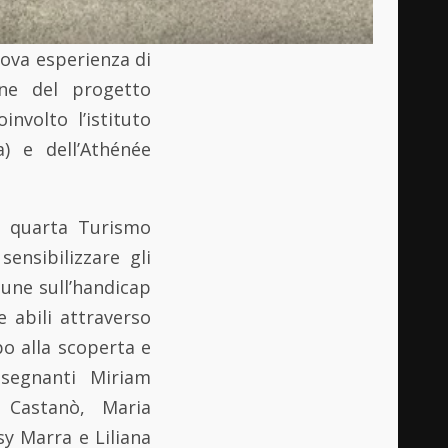
nuova esperienza di
one del progetto
nvolto l’istituto
) e dell’Athénée
 e quarta Turismo
ensibilizzare gli
mune sull’handicap
e abili attraverso
ppo alla scoperta e
nsegnanti Miriam
e Castanò, Maria
sy Marra e Liliana