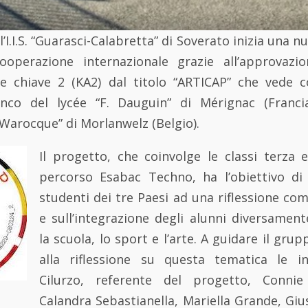
’I.I.S. “Guarasci-Calabretta” di Soverato inizia una 
operazione internazionale grazie all’approvazi
 chiave 2 (KA2) dal titolo “ARTICAP” che vede coi
anco del lycée “F. Dauguin” di Mérignac (Francia
“Warocque” di Morlanwelz (Belgio).
Il progetto, che coinvolge le classi terza
percorso Esabac Techno, ha l’obiettivo di s
studenti dei tre Paesi ad una riflessione co
e sull’integrazione degli alunni diversament
la scuola, lo sport e l’arte. A guidare il gru
alla riflessione su questa tematica le i
Cilurzo, referente del progetto, Conni
Calandra Sebastianella, Mariella Grande, Giu