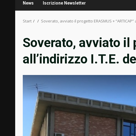
News
Iscrizione Newsletter
Start
Soverato, avviato il progetto ERASMUS + “ARTICAP” all
Soverato, avviato 
all’indirizzo I.T.E. 