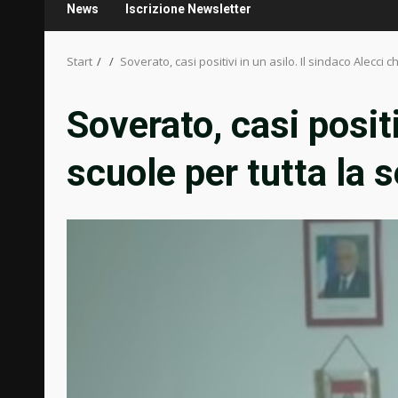
News
Iscrizione Newsletter
Start
Soverato, casi positivi in un asilo. Il sindaco Alecci 
Soverato, casi positi
scuole per tutta la 