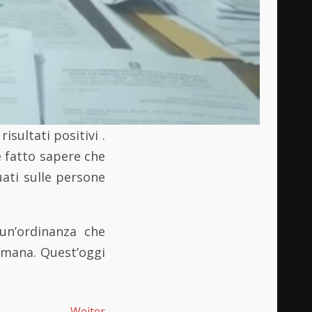
isultati positivi .
e fatto sapere che
ati sulle persone
 un’ordinanza che
timana. Quest’oggi
Weiter