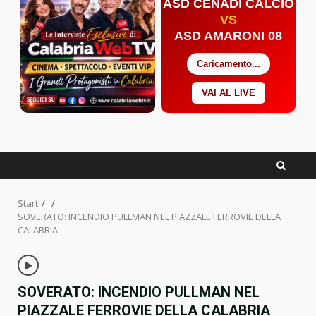
ASD CENADI CALCIO
VS
ASD AMARONI 08
Caricamento...
VAI AL LIVE
Facebook
Twitter
YouTube
Start
SOVERATO: INCENDIO PULLMAN NEL PIAZZALE FERROVIE DELLA
CALABRIA
SOVERATO: INCENDIO PULLMAN NEL
PIAZZALE FERROVIE DELLA CALABRIA