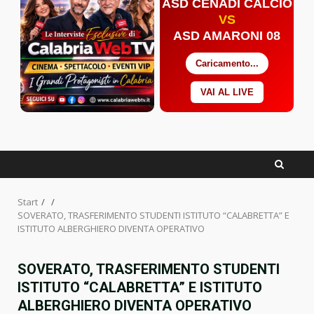
ASD CENADI CALCIO
VS
ASD AMARONI 08
Caricamento...
VAI AL LIVE
Facebook
Twitter
YouTube
Start
SOVERATO, TRASFERIMENTO STUDENTI ISTITUTO “CALABRETTA” E
ISTITUTO ALBERGHIERO DIVENTA OPERATIVO
SOVERATO, TRASFERIMENTO STUDENTI
ISTITUTO “CALABRETTA” E ISTITUTO
ALBERGHIERO DIVENTA OPERATIVO