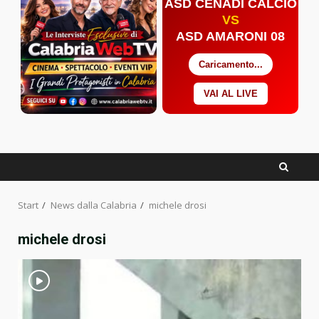
ASD CENADI CALCIO
VS
ASD AMARONI 08
Caricamento...
VAI AL LIVE
Facebook
Twitter
YouTube
Start
News dalla Calabria
michele drosi
michele drosi