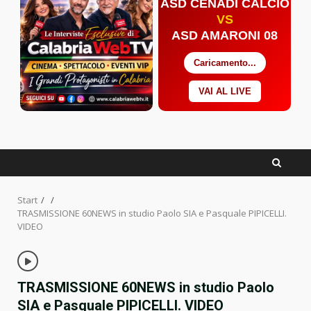
ASD CENADI CALCIO
VS
ASD AMARONI 08
Caricamento...
VAI AL LIVE
Facebook
Twitter
YouTube
Start
TRASMISSIONE 60NEWS in studio Paolo SIA e Pasquale PIPICELLI.
VIDEO
TRASMISSIONE 60NEWS in studio Paolo
SIA e Pasquale PIPICELLI. VIDEO