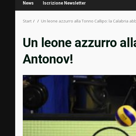
News
Iscrizione Newsletter
Start
Un leone azzurro alla Tonno Callipo: la Calabria ab
Un leone azzurro all
Antonov!