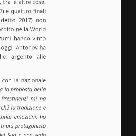
tra le altre cose,
 e quattro finali
udetto 2017) non
ordito nella World
zurri hanno vinto
d oggi, Antonov ha
ie: argento alle
 con la nazionale
a la proposta della
 Prestinenzi mi ha
ché la tradizione e
 tante emozioni, ho
ora più protagonista
 del Sud e non vedo