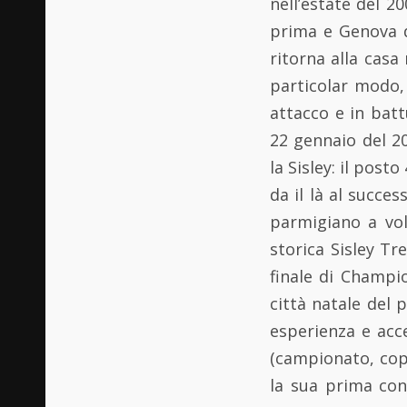
nell’estate del 2
prima e Genova d
ritorna alla casa
particolar modo, 
attacco e in batt
22 gennaio del 20
la Sisley: il post
da il là al succe
parmigiano a vol
storica Sisley T
finale di Champi
città natale del 
esperienza e acce
(campionato, cop
la sua prima conv