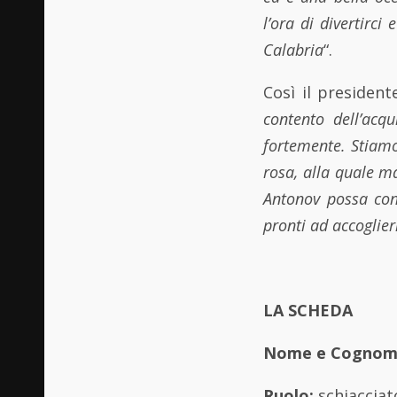
l’ora di divertirci 
Calabria
“.
Così il president
contento dell’acq
fortemente. Stiamo
rosa, alla quale m
Antonov possa cons
pronti ad accoglier
LA SCHEDA
Nome e Cognom
Ruolo:
schiacciat