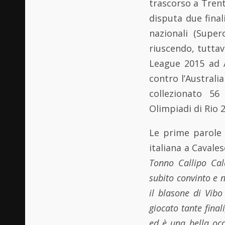
trascorso a Trent
disputa due fina
nazionali (Supe
riuscendo, tuttav
League 2015 ad A
contro l’Australi
collezionato 56
Olimpiadi di Rio 
Le prime parole 
italiana a Cavales
Tonno Callipo Cal
subito convinto e 
il blasone di Vibo
giocato tante final
ed è una bella occ