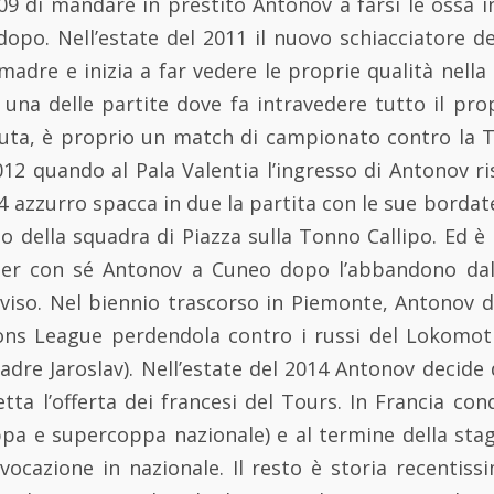
009 di mandare in prestito Antonov a farsi le ossa
opo. Nell’estate del 2011 il nuovo schiacciatore de
 madre e inizia a far vedere le proprie qualità nella
una delle partite dove fa intravedere tutto il pro
uta, è proprio un match di campionato contro la To
12 quando al Pala Valentia l’ingresso di Antonov ri
o 4 azzurro spacca in due la partita con le sue borda
sso della squadra di Piazza sulla Tonno Callipo. Ed è 
er con sé Antonov a Cuneo dopo l’abbandono dall
reviso. Nel biennio trascorso in Piemonte, Antonov 
ons League perdendola contro i russi del Lokomoti
padre Jaroslav). Nell’estate del 2014 Antonov decide
tta l’offerta dei francesi del Tours. In Francia conq
pa e supercoppa nazionale) e al termine della sta
ocazione in nazionale. Il resto è storia recentiss