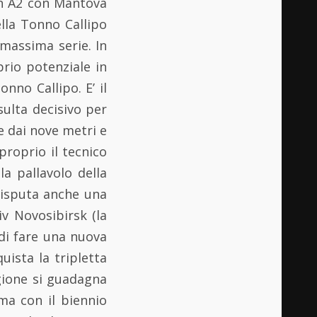
 in A2 con Mantova
lla Tonno Callipo
 massima serie. In
prio potenziale in
nno Callipo. E’ il
sulta decisivo per
te dai nove metri e
proprio il tecnico
a pallavolo della
disputa anche una
v Novosibirsk (la
 di fare una nuova
uista la tripletta
gione si guadagna
ima con il biennio