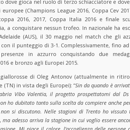
o dove gioca nel ruolo di terzo schiacciatore e dove, 
li europee (Champions League 2016, Coppa Cev 2017)
rcoppa 2016, 2017, Coppa Italia 2016 e finale sc
ia, a conquistare nessun trofeo. In nazionale ha es
delaide (AUS), il 30 maggio nel match che gli az
a con il punteggio di 3-1. Complessivamente, fino a
 presenze in azzurro conquistando due medagl
2016 e bronzo agli Europei 2015.
giallorosse di Oleg Antonov (attualmente in ritiro
e (TN) in vista degli Europei): “
Sin da quando è arrivat
abria Vibo Valentia, il progetto prospettatomi dal Ds
non ho dubitato tanto sulla scelta da compiere anche per
 non si discutono. Nelle stagioni di Trento ho vissuto
i, ma adesso arriva la stagione in cui voglio essere anc
asione. Mi piace il calore, l’accoglienza delle persone