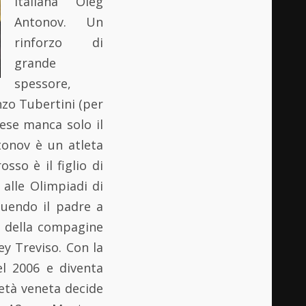
italiana Oleg
Antonov. Un
rinforzo di
grande
spessore,
nzo Tubertini (per
ese manca solo il
tonov è un atleta
sso è il figlio di
alle Olimpiadi di
guendo il padre a
e della compagine
ey Treviso. Con la
el 2006 e diventa
ietà veneta decide