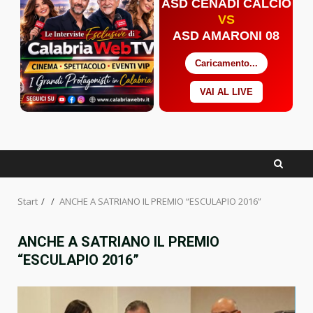
ASD CENADI CALCIO
VS
ASD AMARONI 08
Caricamento...
VAI AL LIVE
Facebook
Twitter
YouTube
Start
ANCHE A SATRIANO IL PREMIO “ESCULAPIO 2016”
ANCHE A SATRIANO IL PREMIO
“ESCULAPIO 2016”