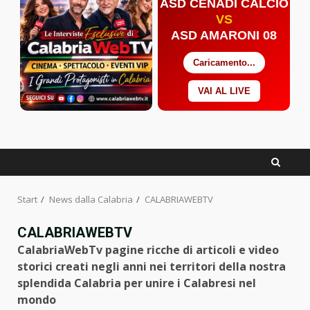
ASD CENADI CALCIO
VS
ASD AMARONI 08
Caricamento...
VAI AL LIVE
Facebook
Twitter
YouTube
Start
News dalla Calabria
CALABRIAWEBTV
CALABRIAWEBTV
CalabriaWebTv pagine ricche di articoli e video
storici creati negli anni nei territori della nostra
splendida Calabria per unire i Calabresi nel
mondo