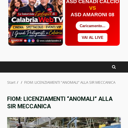
ASD CENADI CALCIO
VS
ASD AMARONI 08
Caricamento...
VAI AL LIVE
Facebook
Twitter
YouTube
Start
FIOM: LICENZIAMENTI “ANOMALI” ALLA SIR MECCANICA
FIOM: LICENZIAMENTI “ANOMALI” ALLA
SIR MECCANICA